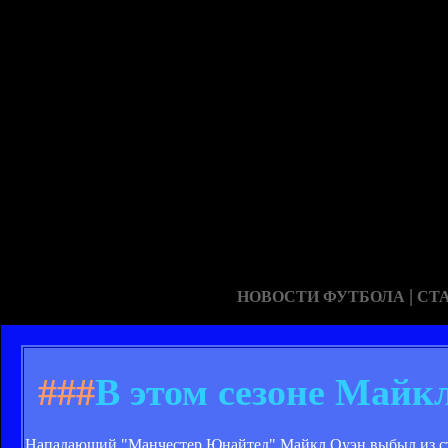
|
НОВОСТИ ФУТБОЛА
СТ
###
В этом сезоне Майк
Нападающий "Манчестер Юнайтед" Майкл Оуэн выбыл из стро